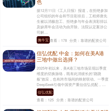
色
据12月11日《工人日报》报道，在拒绝参加
公司组织的年会和节目彩排后，工程师唐先
生被以消极怠工、拒绝参与年会表演彩排以
及缺席年会活动为由开除。法院认定案涉公
司解....
擒牛宝
查看：
178
分类：
靠谱的配资公司
信弘优配 中金：如何在美A港
三地中做出选择？
2025年初以来，美A港三地市场呈现以季度
维度的切换脉络，既有此消彼长的“跷跷
板”效应，也有跨市场间的映射联动。一季度
DeepSeek引领中国资产重估信弘优配，....
信弘优配
查看：
125
分类：
靠谱的配资公司