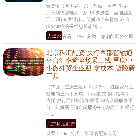
卷首语（300 字） 我叫苏姑，今年 78 岁，
广东顺德容桂人。从 18 岁进丝厂当缫丝女
工，到 55 岁退休，我摇动丝车整整 37 年，
指尖缠绕的蚕丝总长能绕....
大盈家
查看：
188
分类：
靠谱的配资公司
北京科汇配资 央行西部智融通
平台汇率避险场景上线 重庆中
小微外贸企业迎“零成本”避险新
工具
（来源：重庆金融） 3月26日，在国家外汇
管理局重庆市分局、市级相关部门指导下，
依托“央行西部陆海智融通”综合金融服务平
台，陆海新通道金融服务中心联动合作银行
与....
北京科汇配资
查看：
189
分类：
靠谱的配资公司