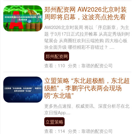
郑州配资网 AW2026北京时装
周即将启幕，这波亮点抢先看
AW2026北京时装周 将以「序启新章」为主
题 于3月17日正式拉开帷幕 从高定秀场到时
髦展会 从商圈狂欢到云端抢购 四大核心板
块全面升级 哪些精彩不容错过？ ....
郑州配资网
查看：
110
分类：
靠谱的配资公司
立盟策略 “东北超极酷，东北超
级酷”，李鹏宇代表两会现场
唠“东北嗑”
更多热点速报、权威资讯、深度分析尽在北
京日报App....
立盟策略
查看：
114
分类：
靠谱的配资公司