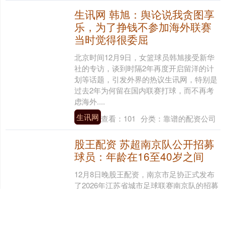
生讯网 韩旭：舆论说我贪图享
乐，为了挣钱不参加海外联赛
当时觉得很委屈
北京时间12月9日，女篮球员韩旭接受新华
社的专访，谈到时隔2年再度开启留洋的计
划等话题，引发外界的热议生讯网，特别是
过去2年为何留在国内联赛打球，而不再考
虑海外....
生讯网
查看：
101
分类：
靠谱的配资公司
股王配资 苏超南京队公开招募
球员：年龄在16至40岁之间
12月8日晚股王配资，南京市足协正式发布
了2026年江苏省城市足球联赛南京队的招募
公告。报名条件如下： (一) 热爱足球运动，
具备参与高水平足球比赛所必备的体能....
股王配资