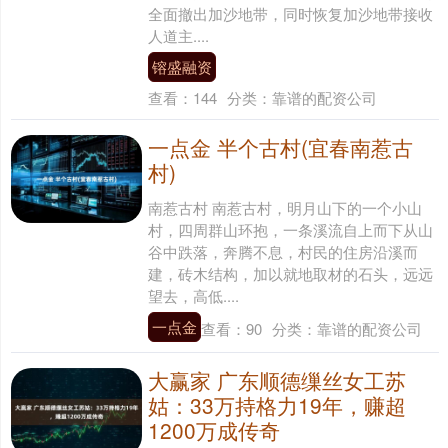
全面撤出加沙地带，同时恢复加沙地带接收
人道主....
镕盛融资
查看：
144
分类：
靠谱的配资公司
一点金 半个古村(宜春南惹古
村)
南惹古村 南惹古村，明月山下的一个小山
村，四周群山环抱，一条溪流自上而下从山
谷中跌落，奔腾不息，村民的住房沿溪而
建，砖木结构，加以就地取材的石头，远远
望去，高低....
一点金
查看：
90
分类：
靠谱的配资公司
大赢家 广东顺德缫丝女工苏
姑：33万持格力19年，赚超
1200万成传奇