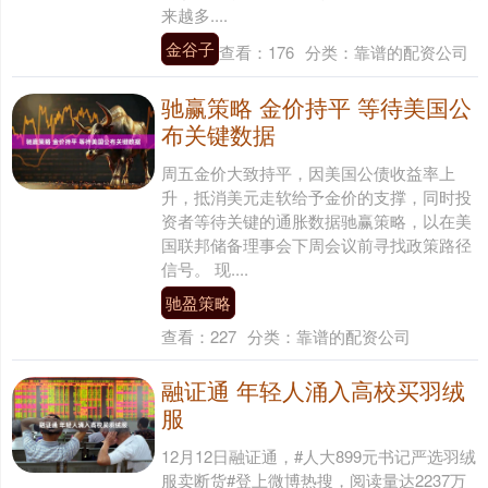
来越多....
金谷子
查看：
176
分类：
靠谱的配资公司
驰赢策略 金价持平 等待美国公
布关键数据
周五金价大致持平，因美国公债收益率上
升，抵消美元走软给予金价的支撑，同时投
资者等待关键的通胀数据驰赢策略，以在美
国联邦储备理事会下周会议前寻找政策路径
信号。 现....
驰盈策略
查看：
227
分类：
靠谱的配资公司
融证通 年轻人涌入高校买羽绒
服
12月12日融证通，#人大899元书记严选羽绒
服卖断货#登上微博热搜，阅读量达2237万