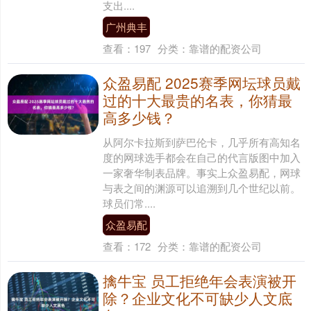
支出....
广州典丰
查看：
197
分类：
靠谱的配资公司
众盈易配 2025赛季网坛球员戴
过的十大最贵的名表，你猜最
高多少钱？
从阿尔卡拉斯到萨巴伦卡，几乎所有高知名
度的网球选手都会在自己的代言版图中加入
一家奢华制表品牌。事实上众盈易配，网球
与表之间的渊源可以追溯到几个世纪以前。
球员们常....
众盈易配
查看：
172
分类：
靠谱的配资公司
擒牛宝 员工拒绝年会表演被开
除？企业文化不可缺少人文底