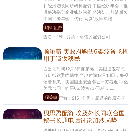
和经济增长同步屿科配资 中国经济年会：推
进解决拖欠企业账款问题 坚决防止前清后欠
中国经济年会：优化“两新”政策实施 ....
屿科配资
查看：
158
分类：
靠谱的配资公司
顺策略 美政府购买6架波音飞机
用于遣返移民
△当地时间12月3日顺策略，美国遣返移民
航班抵达委内瑞拉 当地时间12月10日，央视
记者获悉，美国国土安全部近日签署近1.4亿
美元合同，购买6架波音737飞机，....
顺策略
查看：
216
分类：
靠谱的配资公司
贝思盈配资 埃及外长同联合国
秘书长通电话讨论加沙局势
当地时间11日贝思盈配资，埃及外长阿卜杜