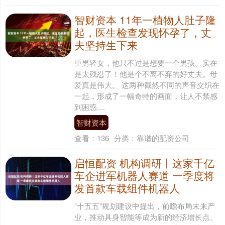
智财资本 11年一植物人肚子隆
起，医生检查发现怀孕了，丈
夫坚持生下来
重男轻女，他只不过是想要一个男孩。实在
是太残忍了！他是个不离不弃的好丈夫。母
爱真是伟大。 这两种截然不同的声音交织在
一起，形成了一幅奇特的画面，让人不禁感
到困惑....
智财资本
查看：
136
分类：
靠谱的配资公司
启恒配资 机构调研丨这家千亿
车企进军机器人赛道 一季度将
发首款车载组件机器人
“十五五”规划建议中提出，前瞻布局未来产
业，推动具身智能等成为新的经济增长点。