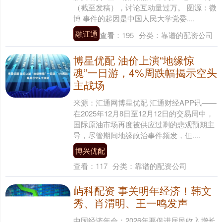
（截至发稿），讨论互动量过万。 图源：微
博 事件的起因是中国人民大学党委....
融证通
查看：
195
分类：
靠谱的配资公司
博星优配 油价上演“地缘惊
魂”一日游，4%周跌幅揭示空头
主战场
来源：汇通网博星优配 汇通财经APP讯——
在2025年12月8日至12月12日的交易周中，
国际原油市场再度被供应过剩的悲观预期主
导，尽管期间地缘政治事件频发，但....
博兴优配
查看：
117
分类：
靠谱的配资公司
屿科配资 事关明年经济！韩文
秀、肖渭明、王一鸣发声
中国经济年会：2026年要促进居民收入增长