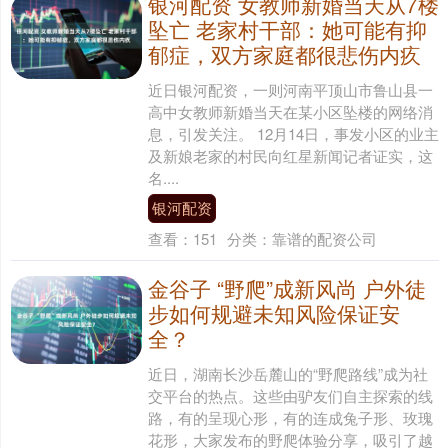
银河配资 女教师新婚当天从7楼
坠亡 老家村干部：她可能有抑
郁症，双方家庭都很悲伤内疚
近日银河配资，一则河南平顶山市鲁山县一
高中女教师新婚当天在某小区坠楼的网络消
息，引发关注。 12月14日，事发小区的业主
及新娘老家的村民向红星新闻记者证实，这
名....
银河配资
查看：
151
分类：
靠谱的配资公司
金谷子 “野爬”成新风尚 户外徒
步如何规避未知风险保证安
全？
近日，湖南长沙岳麓山的“野爬路线”成为社
交平台的热点。这些由驴友们自主探索的线
路，有的呈现心形，有的连成兔子形、玫瑰
花形，大家发布的野爬体验分享，吸引了越