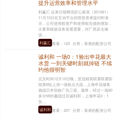
提升运营效率和管理水平
利赢汇 证券日报网讯匠心家居（301061）
11月10日在互动平台回答投资者提问时表
示，公司使用权资产和使用权负债的增加，
主要系根据业务发展需要，对厂房及仓储
设....
利赢汇
查看：
120
分类：
靠谱的配资公司
诚利和 一场0：1验出申花最大
水货 一到关键时刻就掉链 不续
约他很明智
北京时间12月10日晚，亚冠精英联赛联赛阶
段第6轮上演一场焦点大战，上海申花做客
挑战日本劲旅广岛三箭。最终，经过一场90
多分钟的鏖战过后诚利和，上海申花0：1
告....
诚利和
查看：
207
分类：
靠谱的配资公司