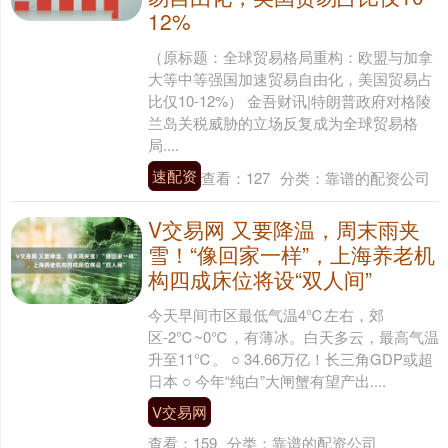
12%
（原标题：全球贸易格局重构：欧盟与加拿
大等中等强国加速贸易自由化，美国贸易占
比仅10-12%） 金吾财讯|特朗普政府对格陵
兰岛关税威胁的立场反复成为全球贸易格
局....
速配资
查看：
127
分类：
靠谱的配资公司
V交易网 又要降温，周末雨夹
雪！“像回家一样”，上海养老机
构四成床位将设“双人间”
今天早间市区最低气温4℃左右，郊
区-2℃~0℃，有薄冰。白天多云，最高气温
升至11℃。 ○ 34.66万亿！长三角GDP或超
日本 ○ 今年“纯白”大闸蟹有望产出....
V交易网
查看：
159
分类：
靠谱的配资公司