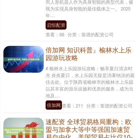
而人形机器人作为具身智能的典型代表，被
视为实现具身智能的最佳载体之一。 2025
年....
启恒配资
查看：
88
分类：
靠谱的配资公司
倍加网 知识科普』榆林水上乐
园游玩攻略
# 榆林水上乐园游玩攻略：畅享夏日清凉时
光 炎炎夏日，水上乐园无疑是消暑纳凉的最
佳去处。位于陕西省榆林市的榆林水上乐园
以其丰富的游乐设施和优质的服务，成为当
地及....
倍加网
查看：
211
分类：
靠谱的配资公司
速配资 全球贸易格局重构：欧
盟与加拿大等中等强国加速贸
易自由化，美国贸易占比仅10-