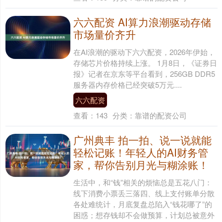
六六配资 AI算力浪潮驱动存储
市场量价齐升
在AI浪潮的驱动下六六配资，2026年伊始，
存储芯片价格持续上涨。 1月8日，《证券日
报》记者在京东等平台看到，256GB DDR5
服务器内存价格已经突破5万元....
六六配资
查看：
143
分类：
靠谱的配资公司
广州典丰 拍一拍、说一说就能
轻松记账！年轻人的AI财务管
家，帮你告别月光与糊涂账！
生活中，和“钱”相关的烦恼总是五花八门：
线下消费小票丢三落四、线上支付账单分散
各处难统计，月底复盘总陷入“钱花哪了”的
困惑；想存钱却不会做预算，计划总被意外