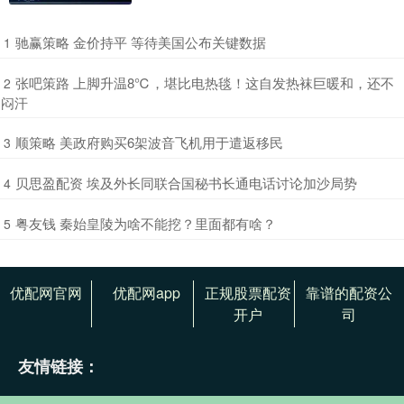
​驰赢策略 金价持平 等待美国公布关键数据
1
​张吧策路 上脚升温8℃，堪比电热毯！这自发热袜巨暖和，还不
2
闷汗
​顺策略 美政府购买6架波音飞机用于遣返移民
3
​贝思盈配资 埃及外长同联合国秘书长通电话讨论加沙局势
4
​粤友钱 秦始皇陵为啥不能挖？里面都有啥？
5
优配网官网
优配网app
正规股票配资
靠谱的配资公
开户
司
友情链接：