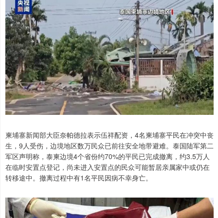
柬埔寨新闻部大臣奈帕德拉表示伍祥配资，4名柬埔寨平民在冲突中丧
生，9人受伤，边境地区数万民众已前往安全地带避难。泰国陆军第二
军区声明称，泰柬边境4个省份约70%的平民已完成撤离，约3.5万人
在临时安置点登记，尚未进入安置点的民众可能暂居亲属家中或仍在
转移途中。撤离过程中有1名平民因病不幸身亡。