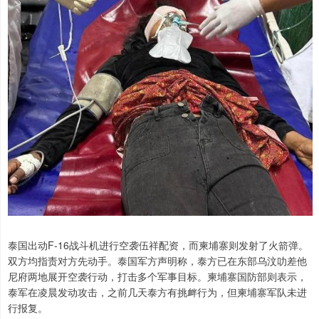
泰国出动F-16战斗机进行空袭伍祥配资，而柬埔寨则发射了火箭弹。
双方均指责对方先动手。泰国军方声明称，泰方已在东部乌汶叻差他
尼府两地展开空袭行动，打击多个军事目标。柬埔寨国防部则表示，
泰军在凌晨发动攻击，之前几天泰方有挑衅行为，但柬埔寨军队未进
行报复。