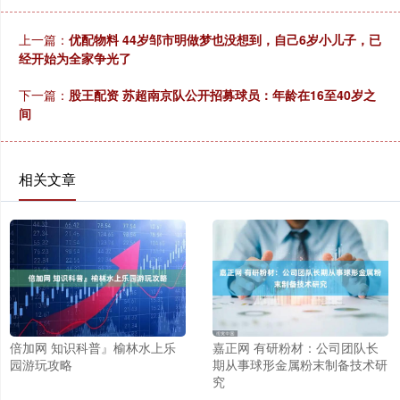
上一篇：
优配物料 44岁邹市明做梦也没想到，自己6岁小儿子，已
经开始为全家争光了
下一篇：
股王配资 苏超南京队公开招募球员：年龄在16至40岁之
间
相关文章
倍加网 知识科普』榆林水上乐
嘉正网 有研粉材：公司团队长
园游玩攻略
期从事球形金属粉末制备技术研
究