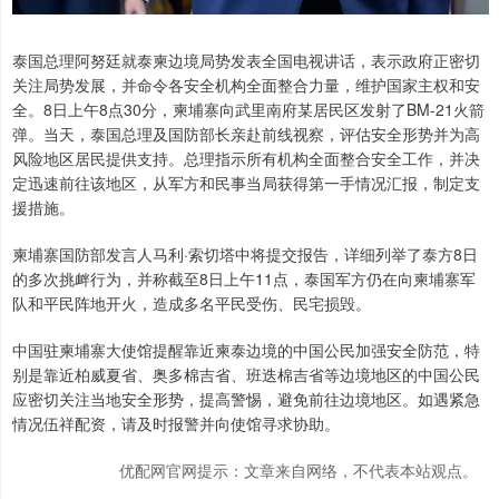
泰国总理阿努廷就泰柬边境局势发表全国电视讲话，表示政府正密切
关注局势发展，并命令各安全机构全面整合力量，维护国家主权和安
全。8日上午8点30分，柬埔寨向武里南府某居民区发射了BM-21火箭
弹。当天，泰国总理及国防部长亲赴前线视察，评估安全形势并为高
风险地区居民提供支持。总理指示所有机构全面整合安全工作，并决
定迅速前往该地区，从军方和民事当局获得第一手情况汇报，制定支
援措施。
柬埔寨国防部发言人马利·索切塔中将提交报告，详细列举了泰方8日
的多次挑衅行为，并称截至8日上午11点，泰国军方仍在向柬埔寨军
队和平民阵地开火，造成多名平民受伤、民宅损毁。
中国驻柬埔寨大使馆提醒靠近柬泰边境的中国公民加强安全防范，特
别是靠近柏威夏省、奥多棉吉省、班迭棉吉省等边境地区的中国公民
应密切关注当地安全形势，提高警惕，避免前往边境地区。如遇紧急
情况伍祥配资，请及时报警并向使馆寻求协助。
优配网官网提示：文章来自网络，不代表本站观点。