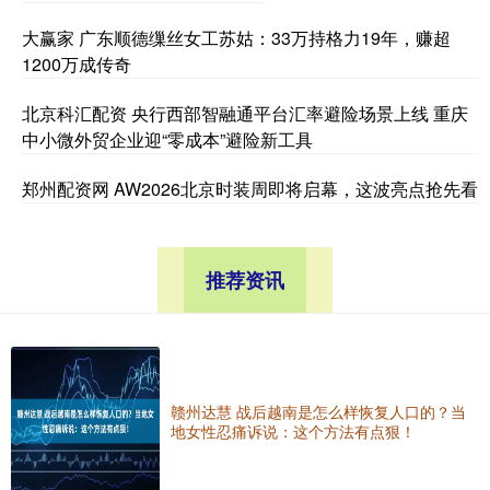
大赢家 广东顺德缫丝女工苏姑：33万持格力19年，赚超
1200万成传奇
北京科汇配资 央行西部智融通平台汇率避险场景上线 重庆
中小微外贸企业迎“零成本”避险新工具
郑州配资网 AW2026北京时装周即将启幕，这波亮点抢先看
推荐资讯
赣州达慧 战后越南是怎么样恢复人口的？当
地女性忍痛诉说：这个方法有点狠！