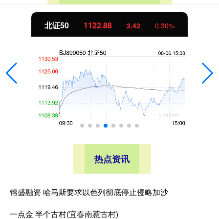
创业板指
3515.56
.30%
-19.58
热点资讯
镕盛融资 哈马斯要求以色列彻底停止侵略加沙
一点金 半个古村(宜春南惹古村)