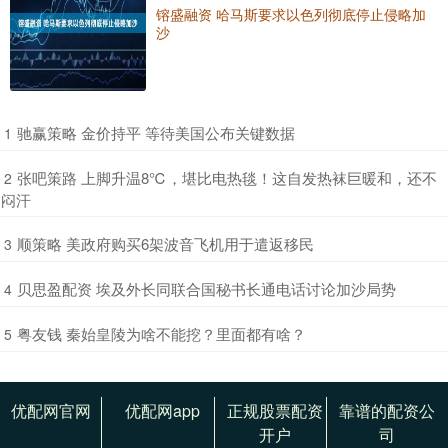
镕盛融资 哈马斯要求以色列彻底停止侵略加
沙
​驰赢策略 金价持平 等待美国公布关键数据
1
​张吧策路 上脚升温8℃，堪比电热毯！这自发热袜巨暖和，还不
2
闷汗
​顺策略 美政府购买6架波音飞机用于遣返移民
3
​贝思盈配资 埃及外长同联合国秘书长通电话讨论加沙局势
4
​粤友钱 秦始皇陵为啥不能挖？里面都有啥？
5
优配网官网
优配网app
正规股票配资
靠谱的配资公
开户
司