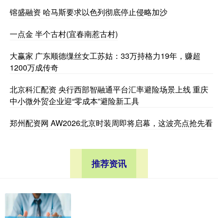
镕盛融资 哈马斯要求以色列彻底停止侵略加沙
一点金 半个古村(宜春南惹古村)
大赢家 广东顺德缫丝女工苏姑：33万持格力19年，赚超
1200万成传奇
北京科汇配资 央行西部智融通平台汇率避险场景上线 重庆
中小微外贸企业迎“零成本”避险新工具
郑州配资网 AW2026北京时装周即将启幕，这波亮点抢先看
推荐资讯