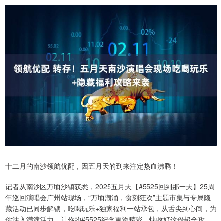
十二月的南沙领航优配，因五月天的到来注定热血沸腾！
记者从南沙区万顷沙镇获悉，2025五月天【#5525回到那一天】25周
年巡回演唱会广州站现场，“万顷潮涌，食刻狂欢”主题市集与专属隐
藏活动已同步解锁，吃喝玩乐+独家福利一站承包，从舌尖到心间，为
你注入满满活力，让你的#5525纪念更添精彩，快收好这份超全攻