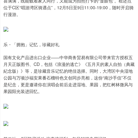
喜满满，既能载着家人同行，又能成为拍照打卡的“显眼包”。租还点
位于C区“唱游湾区骑遇点”，12月5日至9日11:00-19:00，随时开启骑
行漫游。
乐・「拥抱」记忆，珍藏好礼
国有文化产品进出口企业——中华商务贸易有限公司带来官方授权五
月天正版图书、CD，包括《浪漫的逃亡》《五月天的素人自拍（典藏
紀念版）》等，是珍藏音乐记忆的绝佳选择。同时，大湾区中央湿地
公园与万顷沙福安果番石榴特色文创同步亮相，这份“南沙手信”不仅
是纪念，更是邀请你在演唱会前后走进湿地、果园，把红树林微风与
果园阳光装进回忆。