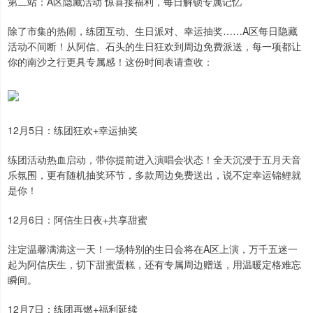
第二站：A区隐藏活动 惊喜接福利，每日解锁专属记忆
除了市集的热闹，练团互动、生日派对、幸运抽奖……A区每日隐藏
活动不间断！从阿信、石头的生日狂欢到周边免费派送，每一项都让
你的南沙之行更具专属感！这份时间表请查收：
12月5日：练团狂欢+幸运抽奖
练团活动热血启动，带你提前进入演唱会状态！全天沉浸于五月天音
乐氛围，更有随机抽奖环节，多款周边免费送出，说不定幸运锦鲤就
是你！
12月6日：阿信生日夜+共享甜蜜
注定温馨满满这一天！一场特别的生日会将在A区上演，万千五迷一
起为阿信庆生，切下甜蜜蛋糕，还有专属周边赠送，用温暖定格难忘
瞬间。
12月7日：练团再燃+福利延续