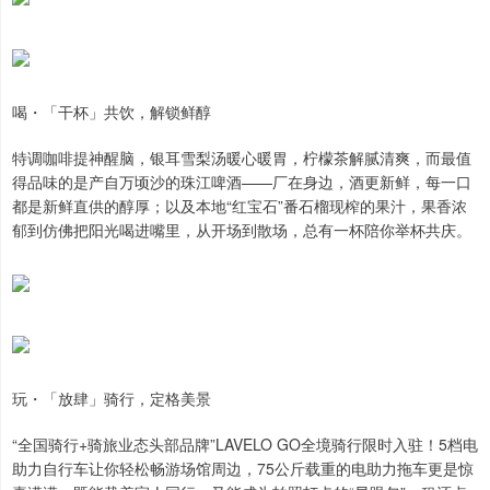
喝・「干杯」共饮，解锁鲜醇
特调咖啡提神醒脑，银耳雪梨汤暖心暖胃，柠檬茶解腻清爽，而最值
得品味的是产自万顷沙的珠江啤酒——厂在身边，酒更新鲜，每一口
都是新鲜直供的醇厚；以及本地“红宝石”番石榴现榨的果汁，果香浓
郁到仿佛把阳光喝进嘴里，从开场到散场，总有一杯陪你举杯共庆。
玩・「放肆」骑行，定格美景
“全国骑行+骑旅业态头部品牌”LAVELO GO全境骑行限时入驻！5档电
助力自行车让你轻松畅游场馆周边，75公斤载重的电助力拖车更是惊