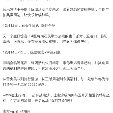
音乐热情不停歇！练团活动再度来袭，跟着熟悉的旋律哼唱，再参与
抽奖赢周边，让快乐持续加码。
12月12日：石头生日趴+嗨翻全场
又一个生日惊喜！A区将为石头举办热闹的生日派对，五迷们一起切
蛋糕、送祝福，还有专属周边相赠，用狂欢为偶像庆生。
12月14日-15日：练团收官+幸运到底
演唱会临近尾声，练团活动依旧精彩！带你重温音乐感动，抽奖送周
边的福利也持续在线，为这次南沙之行画上圆满句号。
从舌尖美味到骑行漫游，从正版周边到专属福利，每一处细节都为你
打造独一无二的#5525纪念。
wmls速速行动，一起奔赴南沙，让南沙成为你与五月天相遇的特别坐
标。在万顷潮涌间，开启这场 “食刻狂欢”吧！
南方+记者 张翊伟