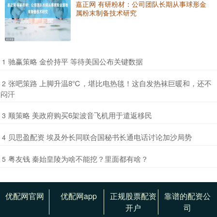
嘉正网 有研粉材：公司团队长期从事球形金
属粉末制备技术研究
​驰赢策略 金价持平 等待美国公布关键数据
1
​张吧策路 上脚升温8℃，堪比电热毯！这自发热袜巨暖和，还不
2
闷汗
​顺策略 美政府购买6架波音飞机用于遣返移民
3
​贝思盈配资 埃及外长同联合国秘书长通电话讨论加沙局势
4
​粤友钱 秦始皇陵为啥不能挖？里面都有啥？
5
优配网官网
优配网app
正规股票配资
靠谱的配资公
开户
司