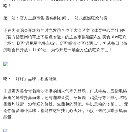
略！
第一站：官方主题市集 舌尖到心间，一站式点燃狂欢前奏
还在为演唱会开场前的时光发愁？位于大湾区文化体育中心西1门旁
（官方指定网约车上下客点附近）的主题市集涵盖A区“美食plus狂欢
广场”、B区“遇见星光餐车街”、C区“唱游湾区骑遇点”，将从每日（仅
演唱会日开放）11:00起，为你开启一场全方位的狂欢序曲！
吃・「好好」品味，积蓄能量
非遗疍家美食带着南沙渔港的烟火气率先登场，广式牛杂、五指毛桃
蒸鸡的鲜香扑鼻而来，还有咖喱鱼蛋、章鱼烧、鸡蛋仔等经典小吃轮
番轰炸味蕾，炒年糕的鲜辣、生煎包的酥脆、牛扒意粉的浓郁…… 无
论你偏爱哪种风味，都能在这里找到心头好，为接下来的演唱会填满
能量。