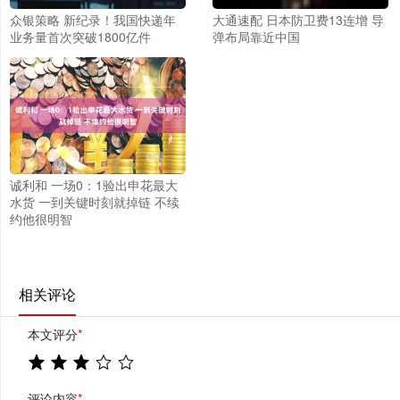
众银策略 新纪录！我国快递年
大通速配 日本防卫费13连增 导
业务量首次突破1800亿件
弹布局靠近中国
诚利和 一场0：1验出申花最大
水货 一到关键时刻就掉链 不续
约他很明智
相关评论
本文评分
*
评论内容
*