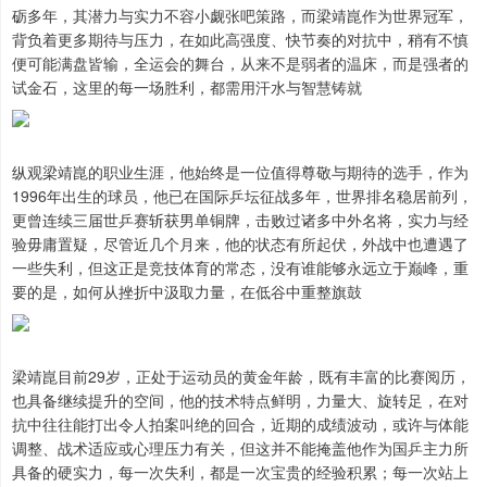
砺多年，其潜力与实力不容小觑张吧策路，而梁靖崑作为世界冠军，
背负着更多期待与压力，在如此高强度、快节奏的对抗中，稍有不慎
便可能满盘皆输，全运会的舞台，从来不是弱者的温床，而是强者的
试金石，这里的每一场胜利，都需用汗水与智慧铸就
纵观梁靖崑的职业生涯，他始终是一位值得尊敬与期待的选手，作为
1996年出生的球员，他已在国际乒坛征战多年，世界排名稳居前列，
更曾连续三届世乒赛斩获男单铜牌，击败过诸多中外名将，实力与经
验毋庸置疑，尽管近几个月来，他的状态有所起伏，外战中也遭遇了
一些失利，但这正是竞技体育的常态，没有谁能够永远立于巅峰，重
要的是，如何从挫折中汲取力量，在低谷中重整旗鼓
梁靖崑目前29岁，正处于运动员的黄金年龄，既有丰富的比赛阅历，
也具备继续提升的空间，他的技术特点鲜明，力量大、旋转足，在对
抗中往往能打出令人拍案叫绝的回合，近期的成绩波动，或许与体能
调整、战术适应或心理压力有关，但这并不能掩盖他作为国乒主力所
具备的硬实力，每一次失利，都是一次宝贵的经验积累；每一次站上