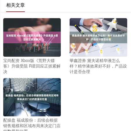
相关文章
宝尚配资 Xbox版《荒野大镖
華鑫證券 黛夫诺精华液怎么
客》升级受阻 R星回应正抓紧解
样？精华液效果好不好，产品设
决
计是否合理
配操盘 福成股份：后续会根据
销售规模和区域布局来决定门店
的数量和位置