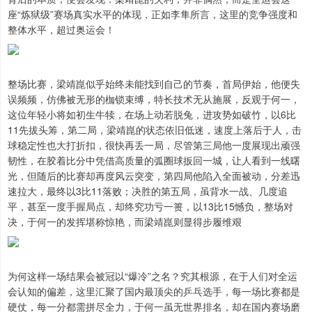
座“炼狱级”赛场真实水平的体现，正如李隼所言，这里的竞争强度和
整体水平，超过奥运会！
整场比赛，梁靖崑似乎始终未能找到自己的节奏，首局伊始，他便失
误频频，仿佛被无形的枷锁束缚，特长技术无从施展，反观于何一，
这位年轻小将如初生牛犊，在场上动若脱兔，进攻势如破竹，以6比
11先拔头筹，第二局，梁靖崑的状态依旧低迷，速度上落后于人，击
球稳定性也大打折扣，很快再丢一局，尽管第三局他一度展现出顽强
韧性，在胶着比分中凭借高质量的弧圈球扳回一城，让人看到一线曙
光，但随后的比赛却再度风云突变，第四局他陷入全面被动，分差迅
速拉大，最终以3比11落败；决胜的第五局，虽背水一战、几度追
平，甚至一度手握局点，却终究功亏一篑，以13比15憾负，整场对
决，于何一的发挥堪称惊艳，而梁靖崑则显得步履维艰
为何这样一场结果会被冠以“爆冷”之名？究其根源，在于人们对全运
会认知的偏差，这里汇聚了国内最顶尖的乒乓选手，每一场比赛都是
硬仗，每一分都需拼尽全力，于何一虽无世界排名，却在国内赛场磨