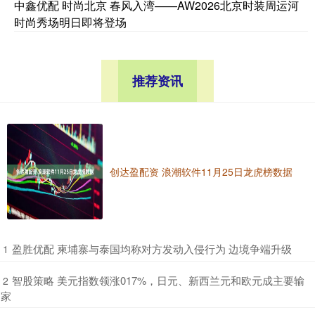
中鑫优配 时尚北京 春风入湾——AW2026北京时装周运河
时尚秀场明日即将登场
推荐资讯
创达盈配资 浪潮软件11月25日龙虎榜数据
​盈胜优配 柬埔寨与泰国均称对方发动入侵行为 边境争端升级
1
​智股策略 美元指数领涨017%，日元、新西兰元和欧元成主要输
2
家