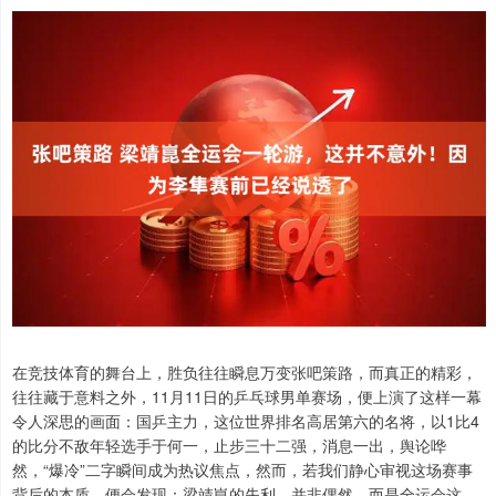
在竞技体育的舞台上，胜负往往瞬息万变张吧策路，而真正的精彩，
往往藏于意料之外，11月11日的乒乓球男单赛场，便上演了这样一幕
令人深思的画面：国乒主力，这位世界排名高居第六的名将，以1比4
的比分不敌年轻选手于何一，止步三十二强，消息一出，舆论哗
然，“爆冷”二字瞬间成为热议焦点，然而，若我们静心审视这场赛事
背后的本质，便会发现：梁靖崑的失利，并非偶然，而是全运会这