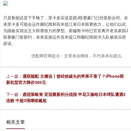
只是鲁能还是下手晚了，里卡多应该是跟J联赛豪门已经签新合同。未
来里卡多可能会运作蒯纪闻和吾米提江来日本联赛效力，让他们以此
为跳板实现去五大联赛效力的梦想。新穆斯卡特已官宣离开老东家跟J
联赛豪门签新约，未来直接运作吾米提江和蒯纪闻留洋入队被俱乐部
辟谣。
优配网官网提示：文章来自网络，不代表本站观点。
上一篇：
通联随配 主播说丨曾经抢破头的苹果不香了？iPhone两
新机型官方降价300元
下一篇：
鼎冠策略资 亚冠最新积分战报 申花又输给日本球队遭遇3
连败 中超3强继续尴尬
相关文章