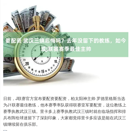
日前，J联赛官方宣布要配资要配资，柏太阳神主帅·罗德里格斯当选
为J1联赛最佳教练，他本赛季率队获得联赛亚军要配资，这位教练上
赛季执教武汉三镇。里卡多上赛季执教武汉三镇时就在临场指挥和排
兵布阵给球迷留下了深刻印象，大家都觉得里卡多应该是能在武汉三
镇继续留在俱乐部。