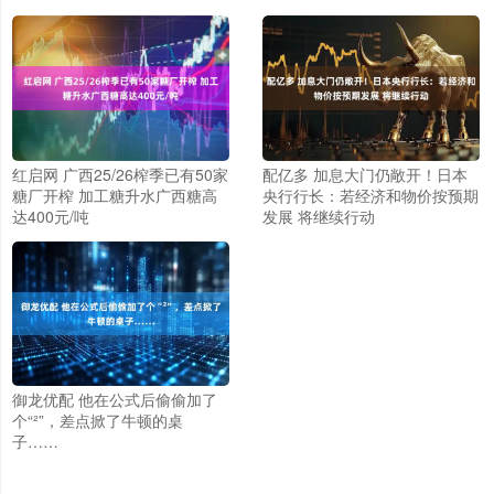
红启网 广西25/26榨季已有50家
配亿多 加息大门仍敞开！日本
糖厂开榨 加工糖升水广西糖高
央行行长：若经济和物价按预期
达400元/吨
发展 将继续行动
御龙优配 他在公式后偷偷加了
个“²”，差点掀了牛顿的桌
子……