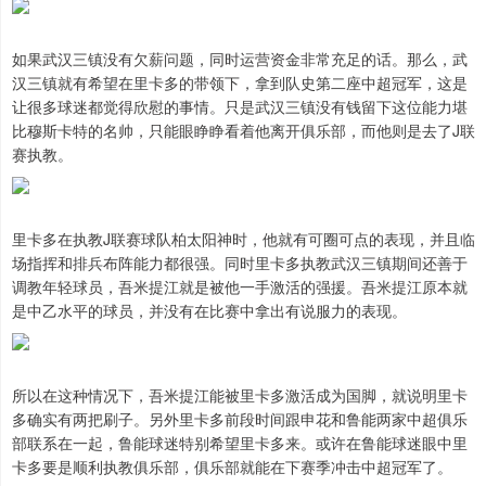
如果武汉三镇没有欠薪问题，同时运营资金非常充足的话。那么，武
汉三镇就有希望在里卡多的带领下，拿到队史第二座中超冠军，这是
让很多球迷都觉得欣慰的事情。只是武汉三镇没有钱留下这位能力堪
比穆斯卡特的名帅，只能眼睁睁看着他离开俱乐部，而他则是去了J联
赛执教。
里卡多在执教J联赛球队柏太阳神时，他就有可圈可点的表现，并且临
场指挥和排兵布阵能力都很强。同时里卡多执教武汉三镇期间还善于
调教年轻球员，吾米提江就是被他一手激活的强援。吾米提江原本就
是中乙水平的球员，并没有在比赛中拿出有说服力的表现。
所以在这种情况下，吾米提江能被里卡多激活成为国脚，就说明里卡
多确实有两把刷子。另外里卡多前段时间跟申花和鲁能两家中超俱乐
部联系在一起，鲁能球迷特别希望里卡多来。或许在鲁能球迷眼中里
卡多要是顺利执教俱乐部，俱乐部就能在下赛季冲击中超冠军了。