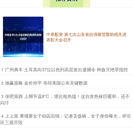
中承配资 第七次山东省自强模范暨助残先进
表彰大会召开
​广州典丰 土耳其向37位以色列高层发出逮捕令 种族灭绝罪指控
1
​驰赢策略 金价持平 等待美国公布关键数据
2
​张吧策路 上脚升温8℃，堪比电热毯！这自发热袜巨暖和，还不
3
闷汗
​上上策 柬埔寨女子劫囚后续：记者丢饭碗，女子身份曝光，评论
4
区三观尽毁