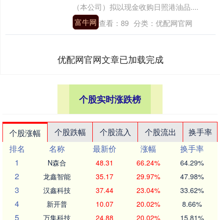
（本公司）拟以现金收购日照港油品....
富牛网
查看：
89
分类：
优配网官网
优配网官网文章已加载完成
个股实时涨跌榜
个股跌幅
个股流入
个股流出
换手率
个股涨幅
排名
名称
最新价
涨幅
换手率
1
N森合
48.31
66.24%
64.29%
2
龙鑫智能
35.17
29.97%
47.98%
3
汉鑫科技
37.44
23.04%
33.62%
4
新开普
10.07
20.02%
8.66%
5
万集科技
24.88
20.02%
15.81%