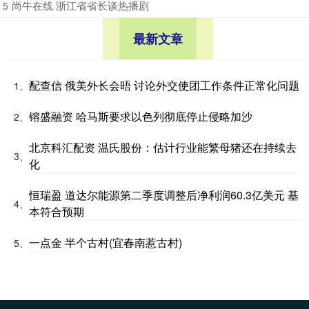
​尚牛在线 浙江省省长谈热播剧
5
最新文章
配查信 俄美外长会晤 讨论外交使团工作条件正常化问题
1、
镕盛融资 哈马斯要求以色列彻底停止侵略加沙
2、
北京科汇配资 温氏股份：估计行业能繁母猪还在持续去
3、
化
恒瑞盈 道达尔能源第二季度调整后净利润60.3亿美元 基
4、
本符合预期
一点金 半个古村(宜春南惹古村)
5、